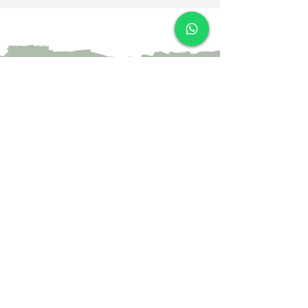
צרי קשר
052-4297718
yael@yael-studio.com
אני רוצה לקבל עדכונים על מוצרים חדשים