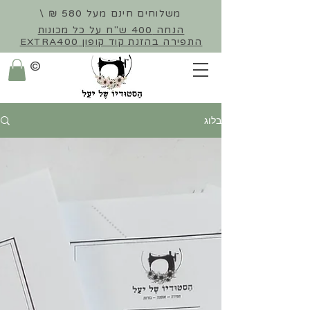
משלוחים חינם מעל 580 ₪ \
הנחה 400 ש"ח על כל מכונות
התפירה
בהזנת קוד קופון EXTRA400
©
בלוג