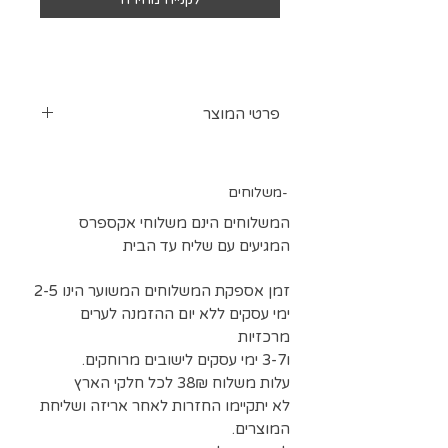
פרטי המוצר
ערכת אפוקסי למחוך רטוב ויצירה
מבדים
משלוחים-
חומר אפוקסי למחוך רטוב במשקל 1
קילו
המשלוחים הינם משלוחי אקספרס
בנוסף אפשר לצרף תוספת ציוד
המגיעים עם שליח עד הבית
ליצירת מחוך רטוב הכוללת:
כפפות
זמן אספקת המשלוחים המשוער הינו 2-5
מסכה
ימי עסקים ללא יום ההזמנה לערים
קאפים
מרכזיות
כלי ערבוב
ו3-7 ימי עסקים לישובים מרוחקים.
מקלות ערבוב
עלות משלוח 38₪ לכל חלקי הארץ
מברשות
לא יתקיימו החזרות לאחר אריזה ושליחת
המוצרים.