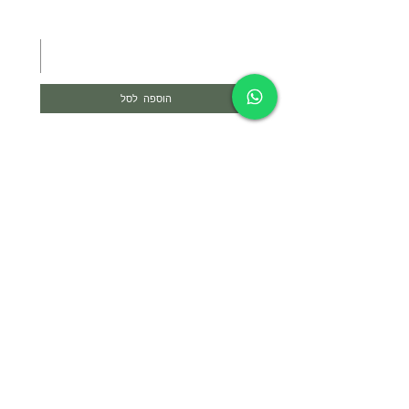
הוספה לסל
צרי קשר
052-4297718
yael@yael-studio.com