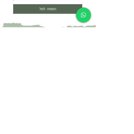
הוספה לסל
צרי קשר
052-4297718
yael@yael-studio.com
אני רוצה לקבל עדכונים על מוצרים חדשים