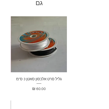
גם
גליל סרט אלכסון סאטן 3 ס"מ
בד דא
מחיר