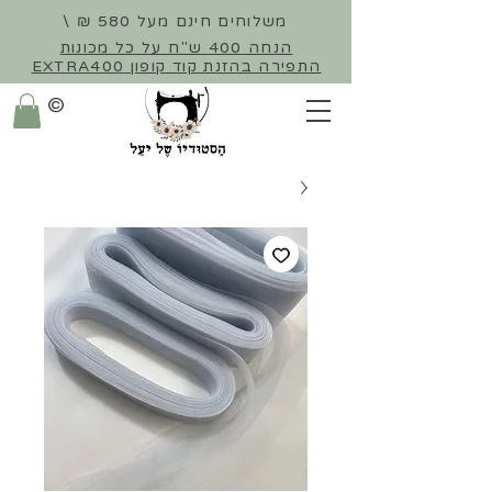
משלוחים חינם מעל 580 ₪ \
הנחה 400 ש"ח על כל מכונות
התפירה
בהזנת קוד קופון EXTRA400
©