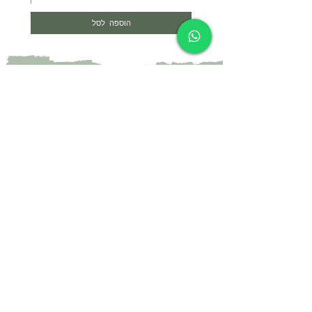
הוספה לסל
צרי קשר
052-4297718
yael@yael-studio.com
אני רוצה לקבל עדכונים על מוצרים חדשים