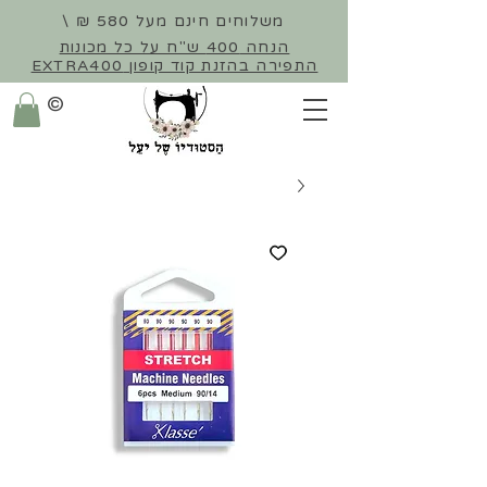
משלוחים חינם מעל 580 ₪ \
הנחה 400 ש"ח על כל מכונות
התפירה
בהזנת קוד קופון EXTRA400
©