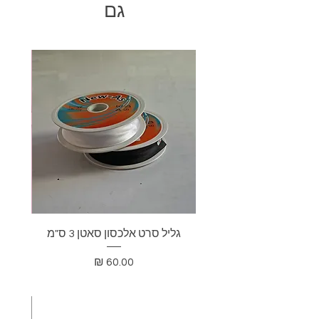
גם
גליל סרט אלכסון סאטן 3 ס"מ
בד דא
מחיר