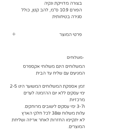
בצורה מדוייקת ונקיה
הפורם 10.9 ס"מ, להב קטן, כולל
סגירה בטיחותית
פרטי המוצר
התפר יצא כל כך יפה.. אבל לא
במקום:( פורם איכותי יעזור לך לפרום
משלוחים-
בצורה מדוייקת ונקיה
המשלוחים הינם משלוחי אקספרס
המגיעים עם שליח עד הבית
זמן אספקת המשלוחים המשוער הינו 2-5
ימי עסקים ללא יום ההזמנה לערים
מרכזיות
ו3-7 ימי עסקים לישובים מרוחקים.
עלות משלוח 38₪ לכל חלקי הארץ
לא יתקיימו החזרות לאחר אריזה ושליחת
המוצרים.