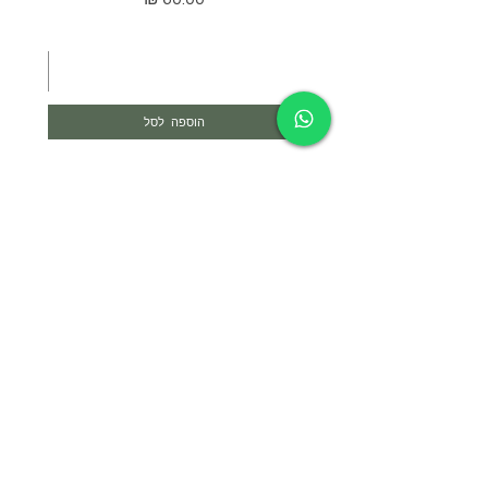
הוספה לסל
צרי קשר
052-4297718
yael@yael-studio.com