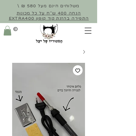
משלוחים חינם מעל 580 ₪ \
הנחה 400 ש"ח על כל מכונות
התפירה
בהזנת קוד קופון EXTRA400
©