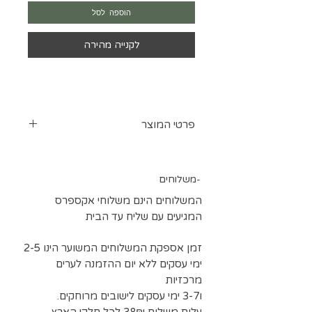
הוספה לסל
לקנייה מהירה
פרטי המוצר
מלחם לעבוד עם בדים
חיתוך תחרות
משלוחים-
סגירה של רשתות למחוכים
חורים לאיבקות ושרוכים
המשלוחים הינם משלוחי אקספרס
ועוד
המגיעים עם שליח עד הבית
בערכה יש: מלחם עם כיוון טמפרטורה,
מעמד למלחם, ראשים מתחלפים,
זמן אספקת המשלוחים המשוער הינו 2-5
ספוג לניקוי(יש להרטיב ולהמתין).
ימי עסקים ללא יום ההזמנה לערים
מרכזיות
ו3-7 ימי עסקים לישובים מרוחקים.