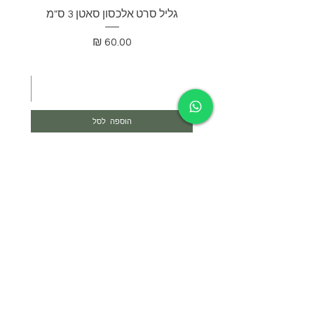
גליל סרט אלכסון סאטן 3 ס"מ
בד דא
מחיר
הוספה לסל
צרי קשר
052-4297718
yael@yael-studio.com