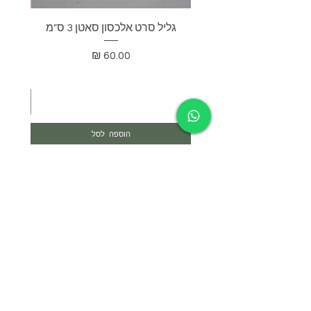
גליל סרט אלכסון סאטן 3 ס"מ
בד דא
מחיר
הוספה לסל
צרי קשר
052-4297718
yael@yael-studio.com