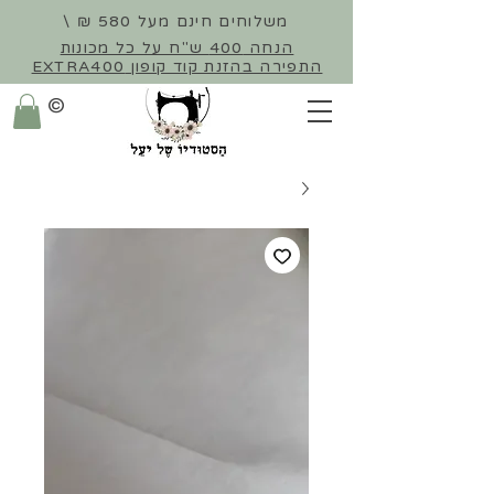
משלוחים חינם מעל 580 ₪ \
הנחה 400 ש"ח על כל מכונות
התפירה
בהזנת קוד קופון EXTRA400
©