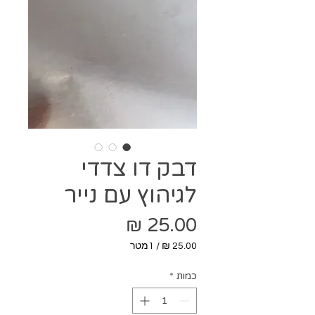
דבק דו צדדי
לגיהוץ עם נייר
מחיר
/
1מטר
‏25.00 ‏₪
לכל
כמות
*
1
Meter