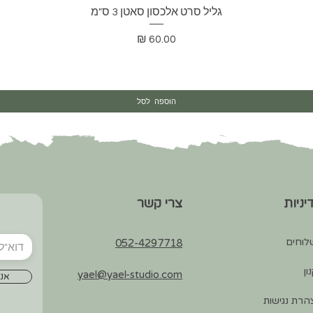
תצוגה מהירה
גליל סרט אלכסון סאטן 3 ס"מ
מחיר
הוספה לסל
יניות
צרי קשר
לוחים
052-4297718
ון
yael@yael-studio.com
אני
רת נגישות