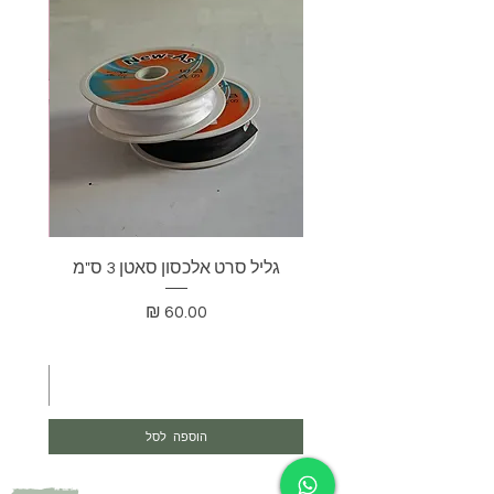
גליל סרט אלכסון סאטן 3 ס"מ
בד דא
מחיר
הוספה לסל