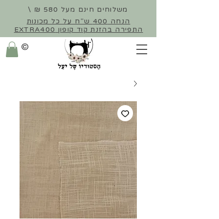
משלוחים חינם מעל 580 ₪ \
הנחה 400 ש"ח על כל מכונות
התפירה
בהזנת קוד קופון EXTRA400
©