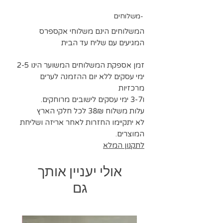
ניתן להזמין כמות גדולה או צבעים
משלוחים-
נוספים בתיאום
גובה בד 150 ס"מ
המשלוחים הינם משלוחי אקספרס
בהזמנה של מוצרים אחרים ניתן לצרף
המגיעים עם שליח עד הבית
דוגמאות 5*5 סמ לצורך בחירת גוונים
זמן אספקת המשלוחים המשוער הינו 2-5
ימי עסקים ללא יום ההזמנה לערים
מרכזיות
ו3-7 ימי עסקים לישובים מרוחקים.
עלות משלוח 38₪ לכל חלקי הארץ
לא יתקיימו החזרות לאחר אריזה ושליחת
המוצרים.
לתקנון המלא
אולי יעניין אותך
גם