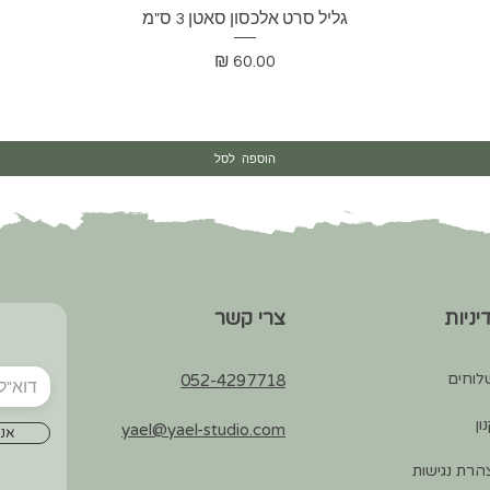
תצוגה מהירה
גליל סרט אלכסון סאטן 3 ס"מ
מחיר
הוספה לסל
יניות
צרי קשר
לוחים
052-4297718
ון
yael@yael-studio.com
אני
רת נגישות