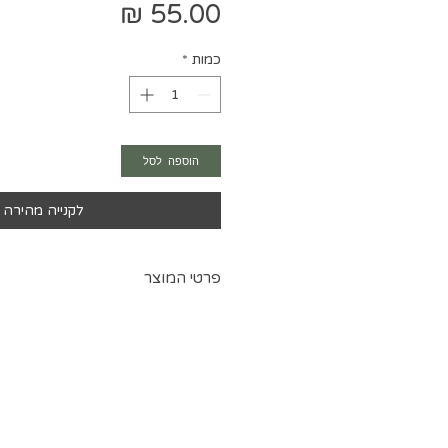
מחיר
כמות
*
הוספה לסל
לקנייה מהירה
פרטי המוצר
בד דאבל סאטן
רוחב בד 150 ס"מ
ניתן לרכוש כמות גדולה בתיאום 0524297718
לצורך בחירת גוונים