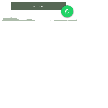
הוספה לסל
צרי קשר
052-4297718
yael@yael-studio.com
אני רוצה לקבל עדכונים על מוצרים חדשים