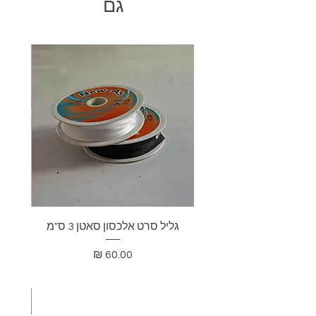
גם
גליל סרט אלכסון סאטן 3 ס"מ
בד דא
מחיר