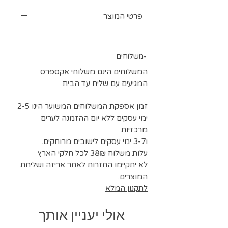
פרטי המוצר
בד דאבל סאטן
רוחב בד 150 ס"מ
משלוחים-
ניתן לרכוש כמות גדולה בתיאום
0524297718
המשלוחים הינם משלוחי אקספרס
בהזמנה של מוצרים אחרים ניתן לצרף
המגיעים עם שליח עד הבית
דוגמאות 5*5 סמ לצורך בחירת גוונים
זמן אספקת המשלוחים המשוער הינו 2-5
ימי עסקים ללא יום ההזמנה לערים
מרכזיות
ו3-7 ימי עסקים לישובים מרוחקים.
עלות משלוח 38₪ לכל חלקי הארץ
לא יתקיימו החזרות לאחר אריזה ושליחת
המוצרים.
לתקנון המלא
אולי יעניין אותך