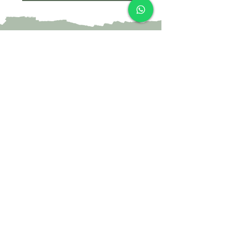
צרי קשר
052-4297718
yael@yael-studio.com
אני רוצה לקבל עדכונים על מוצרים חדשים