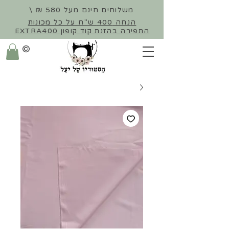
משלוחים חינם מעל 580 ₪ \
הנחה 400 ש"ח על כל מכונות
התפירה
בהזנת קוד קופון EXTRA400
©