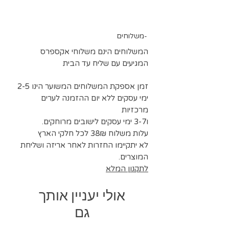
בד דאבל סאטן
רוחב בד 150 ס"מ
משלוחים-
ניתן לרכוש כמות גדולה בתיאום
0524297718
המשלוחים הינם משלוחי אקספרס
בהזמנה של מוצרים אחרים ניתן לצרף
המגיעים עם שליח עד הבית
דוגמאות 5*5 סמ לצורך בחירת גוונים
זמן אספקת המשלוחים המשוער הינו 2-5
ימי עסקים ללא יום ההזמנה לערים
מרכזיות
ו3-7 ימי עסקים לישובים מרוחקים.
עלות משלוח 38₪ לכל חלקי הארץ
לא יתקיימו החזרות לאחר אריזה ושליחת
המוצרים.
לתקנון המלא
אולי יעניין אותך
גם