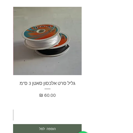
גליל סרט אלכסון סאטן 3 ס"מ
בד דא
מחיר
הוספה לסל