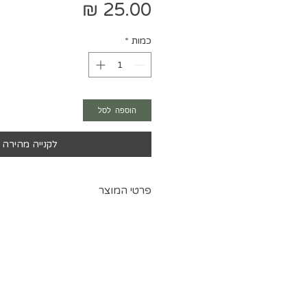
מחיר
כמות
*
הוספה לסל
לקנייה מהירה
פרטי המוצר
בד ג'ט נעים ורך
גובה בד 150 ס"מ
מתאים לבגדי סטרצ ובטנה
לצורך בחירת גוונים