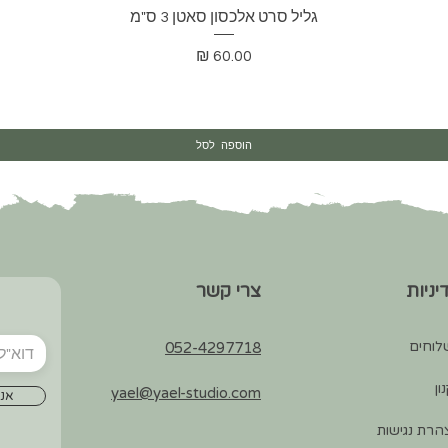
תצוגה מהירה
גליל סרט אלכסון סאטן 3 ס"מ
מחיר
הוספה לסל
יניות
צרי קשר
לוחים
052-4297718
ון
yael@yael-studio.com
אני
רת נגישות