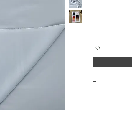
בהזמנה של מוצרים אחרים ניתן לצרף דוגמאות 5*5 סמ