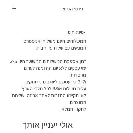
פרטי המוצר
ארמאני סאטן סטרצ מבריק רך ונשפך
ניתן להזמין כמות גדולה או צבעים
משלוחים-
נוספים בתיאום
גובה בד 150 ס"מ
המשלוחים הינם משלוחי אקספרס
בהזמנה של מוצרים אחרים ניתן לצרף
המגיעים עם שליח עד הבית
דוגמאות 5*5 סמ לצורך בחירת גוונים
זמן אספקת המשלוחים המשוער הינו 2-5
ימי עסקים ללא יום ההזמנה לערים
מרכזיות
ו3-7 ימי עסקים לישובים מרוחקים.
עלות משלוח 38₪ לכל חלקי הארץ
לא יתקיימו החזרות לאחר אריזה ושליחת
המוצרים.
לתקנון המלא
אולי יעניין אותך