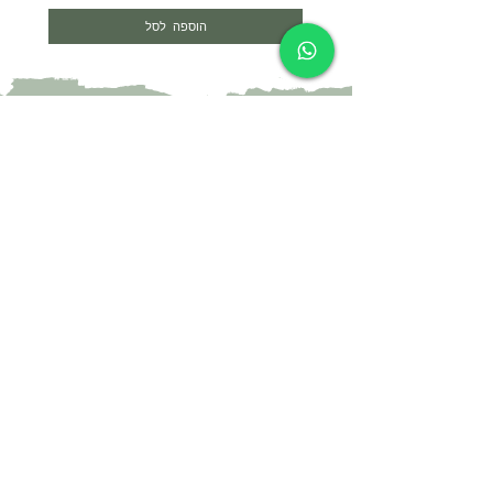
הוספה לסל
צרי קשר
052-4297718
yael@yael-studio.com
אני רוצה לקבל עדכונים על מוצרים חדשים