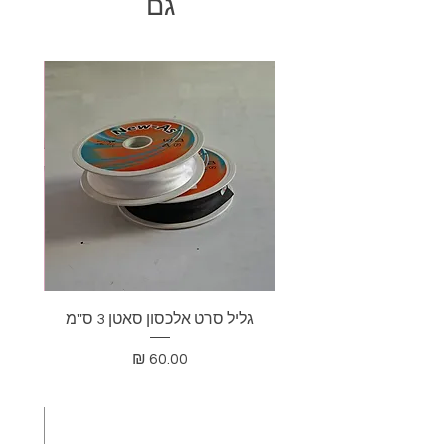
גם
גליל סרט אלכסון סאטן 3 ס"מ
בד דא
מחיר