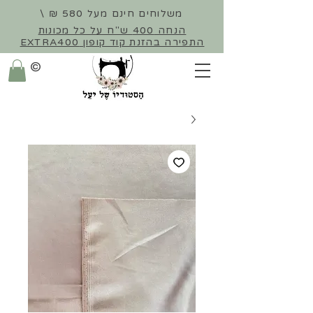
משלוחים חינם מעל 580 ₪ \
הנחה 400 ש"ח על כל מכונות
התפירה
בהזנת קוד קופון EXTRA400
©