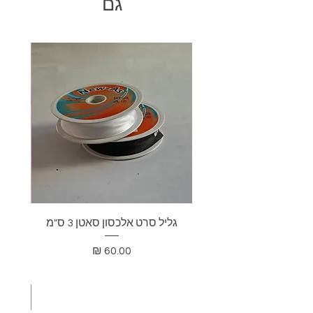
גם
גליל סרט אלכסון סאטן 3 ס"מ
בד דא
מחיר