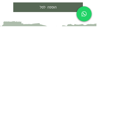
הוספה לסל
צרי קשר
052-4297718
yael@yael-studio.com
אני רוצה לקבל עדכונים על מוצרים חדשים