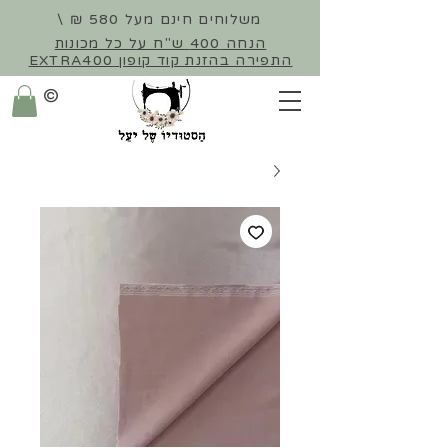
משלוחים חינם מעל 580 ₪ \
הנחה 400 ש"ח על כל מכונות
התפירה
בהזנת קוד קופון EXTRA400
©