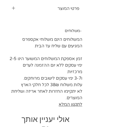
פרטי המוצר
ארמאני סאטן סטרצ מבריק רך ונשפך
ניתן להזמין כמות גדולה או צבעים
משלוחים-
נוספים בתיאום
גובה בד 150 ס"מ
המשלוחים הינם משלוחי אקספרס
בהזמנה של מוצרים אחרים ניתן לצרף
המגיעים עם שליח עד הבית
דוגמאות 5*5 סמ לצורך בחירת גוונים
זמן אספקת המשלוחים המשוער הינו 2-5
ימי עסקים ללא יום ההזמנה לערים
מרכזיות
ו3-7 ימי עסקים לישובים מרוחקים.
עלות משלוח 38₪ לכל חלקי הארץ
לא יתקיימו החזרות לאחר אריזה ושליחת
המוצרים.
לתקנון המלא
אולי יעניין אותך